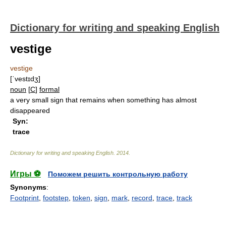
Dictionary for writing and speaking English
vestige
vestige
[ˈvestɪdʒ]
noun
[
C
]
formal
a very small sign that remains when something has almost
disappeared
Syn:
trace
Dictionary for writing and speaking English
.
2014
.
Игры ⚽
Поможем решить контрольную работу
Synonyms
:
Footprint
,
footstep
,
token
,
sign
,
mark
,
record
,
trace
,
track