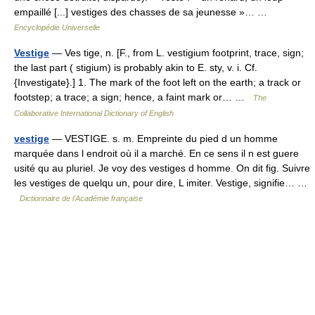
empaillé [...] vestiges des chasses de sa jeunesse »… …
Encyclopédie Universelle
Vestige
— Ves tige, n. [F., from L. vestigium footprint, trace, sign;
the last part ( stigium) is probably akin to E. sty, v. i. Cf.
{Investigate}.] 1. The mark of the foot left on the earth; a track or
footstep; a trace; a sign; hence, a faint mark or… …
The
Collaborative International Dictionary of English
vestige
— VESTIGE. s. m. Empreinte du pied d un homme
marquée dans l endroit où il a marché. En ce sens il n est guere
usité qu au pluriel. Je voy des vestiges d homme. On dit fig. Suivre
les vestiges de quelqu un, pour dire, L imiter. Vestige, signifie… …
Dictionnaire de l'Académie française