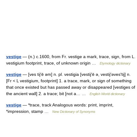
vestige
— (n.) c.1600, from Fr. vestige a mark, trace, sign, from L.
vestigium footprint, trace, of unknown origin …
Etymology dictionary
vestige
— [ves tij′ē əm] n. pl. vestigia [vestij′ē ə, vestij′əves′tij] n.
[Fr < L vestigium, footprint] 1. a trace, mark, or sign of something
that once existed but has passed away or disappeared [vestiges of
the ancient wall] 2. a trace; bit [not a… …
English World dictionary
vestige
— *trace, track Analogous words: print, imprint,
*impression, stamp …
New Dictionary of Synonyms