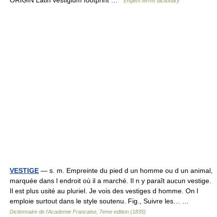
ORIGIN Latin vestigium footprint …
English terms dictionary
VESTIGE
— s. m. Empreinte du pied d un homme ou d un animal,
marquée dans l endroit où il a marché. Il n y paraît aucun vestige.
Il est plus usité au pluriel. Je vois des vestiges d homme. On l
emploie surtout dans le style soutenu. Fig., Suivre les… …
Dictionnaire de l'Academie Francaise, 7eme edition (1835)