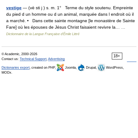
vestige
— (vè sti j ) s. m. 1° Terme du style soutenu. Empreinte
du pied d un homme ou d un animal, marquée dans l endroit où il
a marché. • Dans cette sainte montagne [le monastère de Sainte
Fare] où les épouses de Jésus Christ faisaient revivre la… …
Dictionnaire de la Langue Française d'Émile Littré
© Academic, 2000-2026
18+
Contact us:
Technical Support
,
Advertising
Dictionaries export
, created on PHP,
Joomla,
Drupal,
WordPress,
MODx.