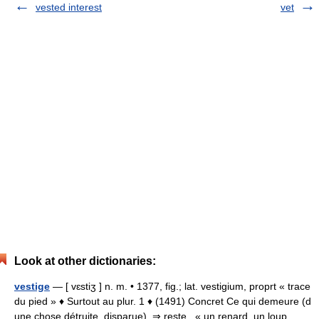
vested interest
vet
Look at other dictionaries:
vestige
— [ vɛstiʒ ] n. m. • 1377, fig.; lat. vestigium, proprt « trace
du pied » ♦ Surtout au plur. 1 ♦ (1491) Concret Ce qui demeure (d
une chose détruite, disparue). ⇒ reste . « un renard, un loup