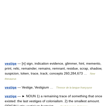
vestige
— [n] sign, indication evidence, glimmer, hint, memento,
print, relic, remainder, remains, remnant, residue, scrap, shadow,
suspicion, token, trace, track; concepts 260,284,673 …
New
thesaurus
vestige
— Vestige, Vestigium …
Thresor de la langue françoyse
vestige
— ► NOUN 1) a remaining trace of something that once
existed: the last vestiges of colonialism. 2) the smallest amount.