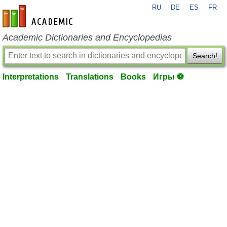
RU
DE
ES
FR
en-academic.com
Academic Dictionaries and Encyclopedias
Search!
Interpretations
Translations
Books
Игры ⚽